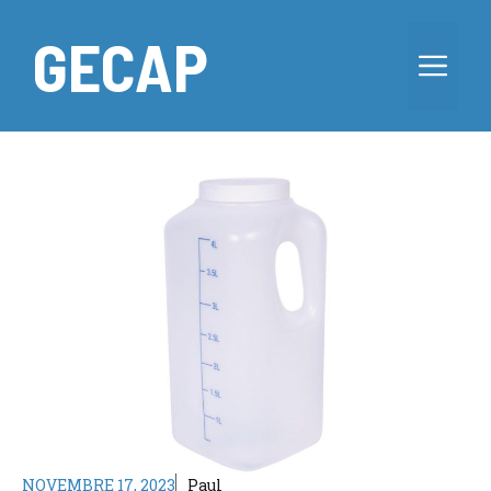
Aller
au
GECAP
Me
contenu
NOVEMBRE 17, 2023
Paul