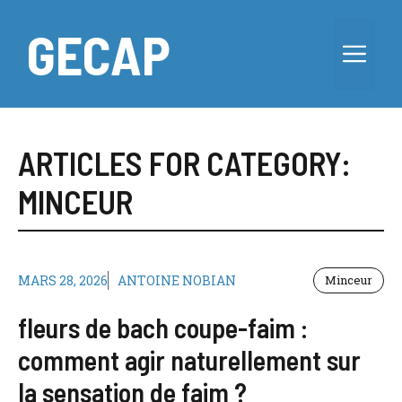
Aller
au
GECAP
Me
contenu
ARTICLES FOR CATEGORY:
MINCEUR
MARS 28, 2026
ANTOINE NOBIAN
Minceur
fleurs de bach coupe-faim :
comment agir naturellement sur
la sensation de faim ?