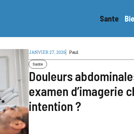
Sante
Bi
JANVIER 27, 2026
Paul
Sante
Douleurs abdominales
examen d’imagerie ch
intention ?