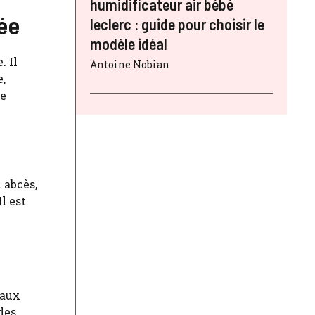
humidificateur air bébé
ée
leclerc : guide pour choisir le
modèle idéal
. Il
Antoine Nobian
e,
de
 abcès,
l est
 aux
des