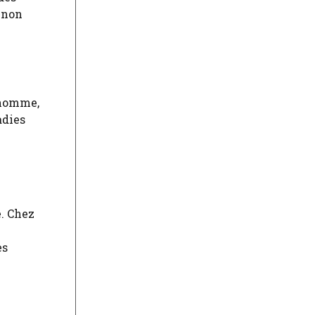
 non
’homme,
adies
e. Chez
es