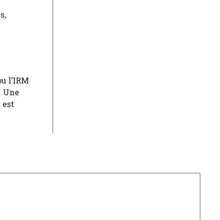
s,
ou l’IRM
. Une
 est