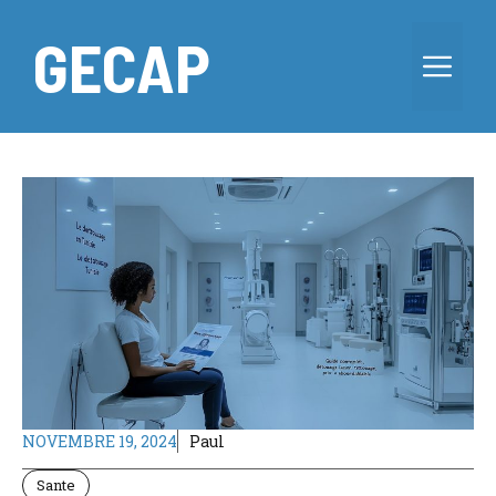
Aller
au
GECAP
Me
contenu
NOVEMBRE 19, 2024
Paul
Sante