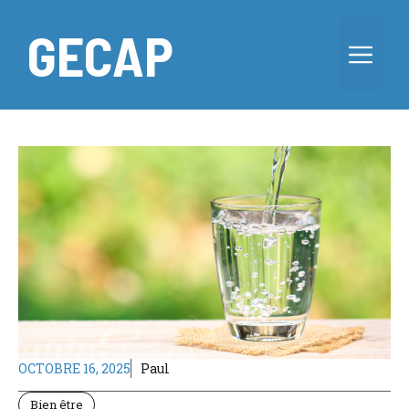
Aller
au
GECAP
Me
contenu
OCTOBRE 16, 2025
Paul
Bien être