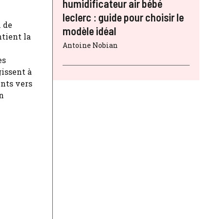
humidificateur air bébé
leclerc : guide pour choisir le
n de
modèle idéal
tient la
Antoine Nobian
es
issent à
ents vers
n