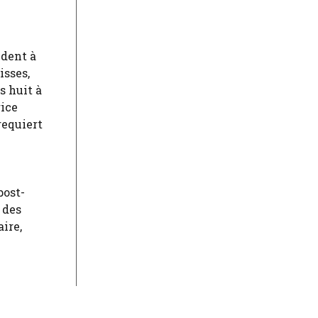
ndent à
isses,
s huit à
rice
requiert
post-
 des
ire,