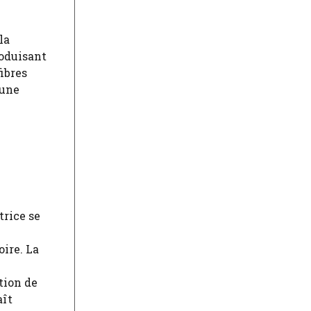
la
oduisant
ibres
 une
trice se
oire. La
tion de
aît