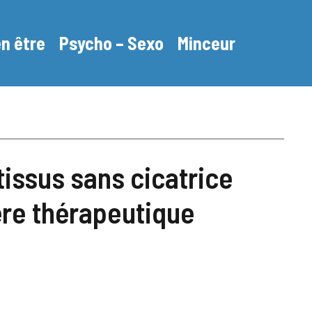
en être
Psycho – Sexo
Minceur
issus sans cicatrice
ère thérapeutique