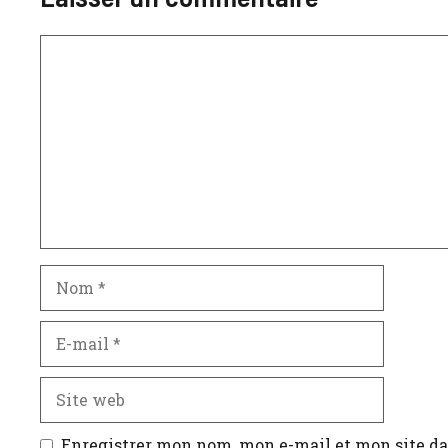
Commentaire
Nom
E-
mail
Site
web
Enregistrer mon nom, mon e-mail et mon site d