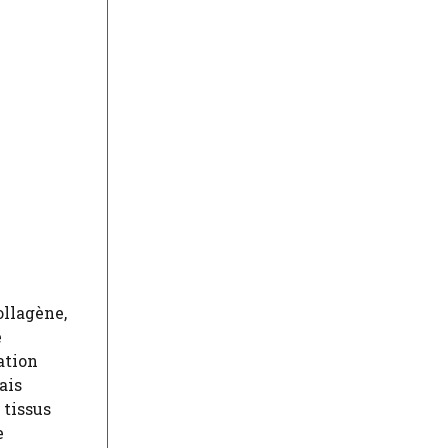
ollagène,
e
ation
ais
 tissus
e