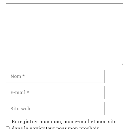
Commentaire
Nom
E-
mail
Site
web
Enregistrer mon nom, mon e-mail et mon site
dans le navigateur pour mon prochain