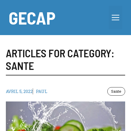
Aller
au
GECAP
Me
contenu
ARTICLES FOR CATEGORY:
SANTE
AVRIL 5, 2022
PAUL
Sante