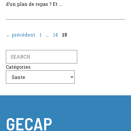
d’un plan de repas ? Et ...
Page
Page
Page
←
précédent
1
…
14
15
Search
Catégories
GECAP