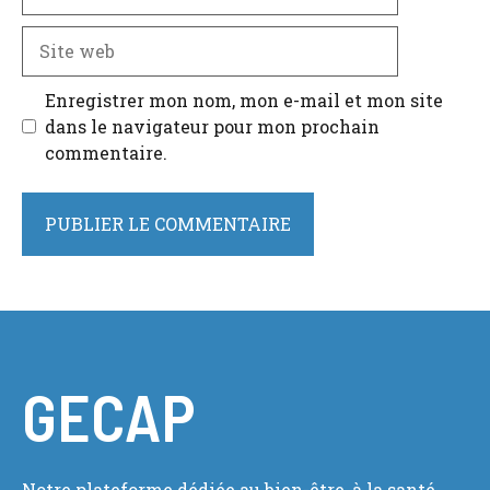
mail
Site
web
Enregistrer mon nom, mon e-mail et mon site
dans le navigateur pour mon prochain
commentaire.
GECAP
Notre plateforme dédiée au bien-être, à la santé