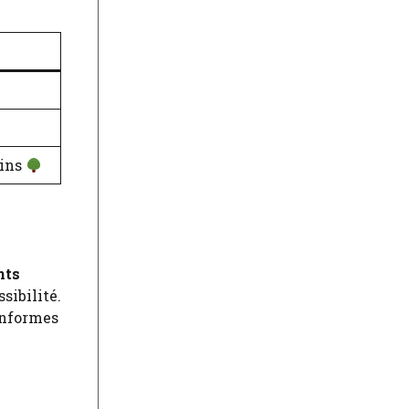
dins
nts
sibilité.
conformes