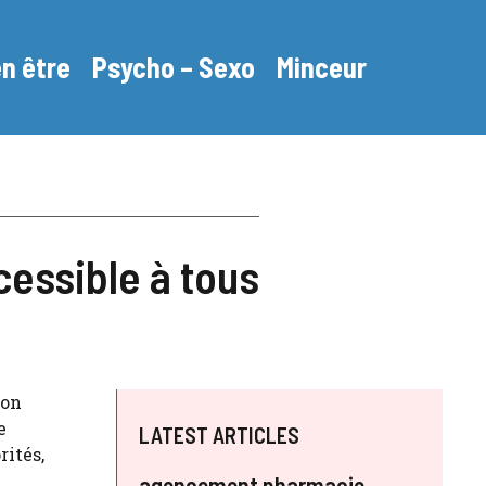
en être
Psycho – Sexo
Minceur
cessible à tous
ion
e
LATEST ARTICLES
rités,
agencement pharmacie