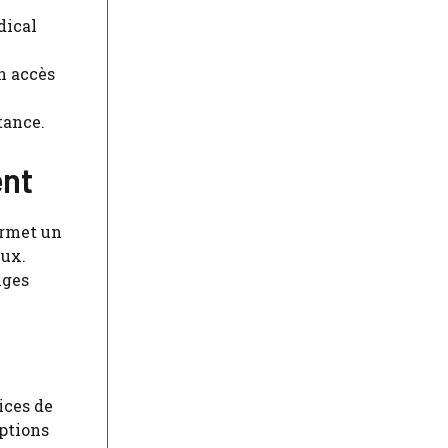
dical
n accès
tance.
ent
rmet un
eux.
nges
ices de
ptions