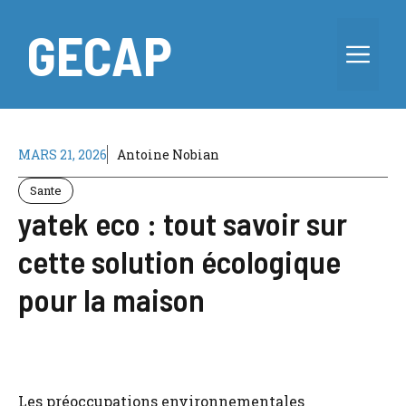
Aller
au
GECAP
Me
contenu
MARS 21, 2026
Antoine Nobian
Sante
yatek eco : tout savoir sur
cette solution écologique
pour la maison
Les préoccupations environnementales